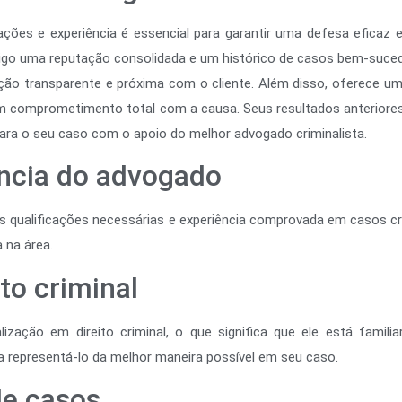
ções e experiência é essencial para garantir uma defesa eficaz e
nsigo uma reputação consolidada e um histórico de casos bem-suced
transparente e próxima com o cliente. Além disso, oferece uma po
omprometimento total com a causa. Seus resultados anteriores 
para o seu caso com o apoio do melhor advogado criminalista.
ência do advogado
qualificações necessárias e experiência comprovada em casos crimin
 na área.
to criminal
ização em direito criminal, o que significa que ele está famili
sa representá-lo da melhor maneira possível em seu caso.
de casos