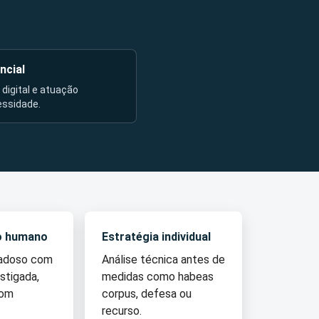
ncial
l digital e atuação
essidade.
o humano
Estratégia individual
dadoso com
Análise técnica antes de
stigada,
medidas como habeas
com
corpus, defesa ou
recurso.