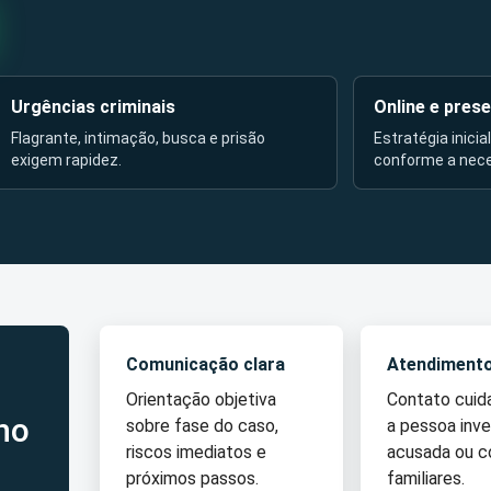
Urgências criminais
Online e prese
Flagrante, intimação, busca e prisão
Estratégia inicia
exigem rapidez.
conforme a nec
Comunicação clara
Atendiment
Orientação objetiva
Contato cui
no
sobre fase do caso,
a pessoa inve
riscos imediatos e
acusada ou 
próximos passos.
familiares.