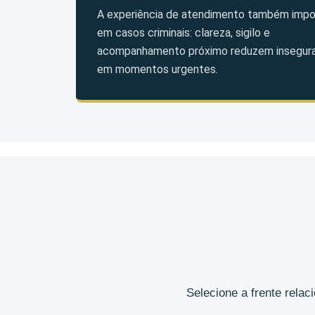
A experiência de atendimento também impo
em casos criminais: clareza, sigilo e
acompanhamento próximo reduzem insegur
em momentos urgentes.
Selecione a frente rela