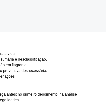
ra a vida.
 sumária e desclassificação.
ão em flagrante.
ão preventiva desnecessária.
denações.
meça antes: no primeiro depoimento, na análise
legalidades.