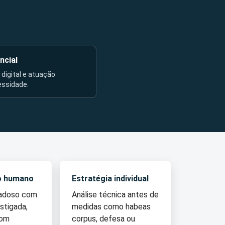
ncial
l digital e atuação
essidade.
o humano
Estratégia individual
dadoso com
Análise técnica antes de
stigada,
medidas como habeas
com
corpus, defesa ou