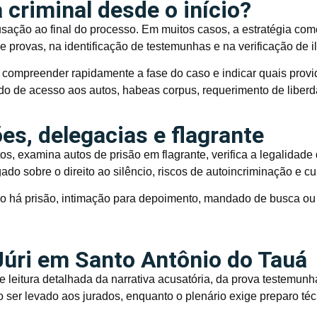
 criminal desde o início?
cusação ao final do processo. Em muitos casos, a estratégia co
e provas, na identificação de testemunhas e na verificação de i
 compreender rapidamente a fase do caso e indicar quais prov
do de acesso aos autos, habeas corpus, requerimento de liberd
s, delegacias e flagrante
s, examina autos de prisão em flagrante, verifica a legalidad
gado sobre o direito ao silêncio, riscos de autoincriminação e
o há prisão, intimação para depoimento, mandado de busca ou 
Júri em Santo Antônio do Tauá
e leitura detalhada da narrativa acusatória, da prova testemunh
o ser levado aos jurados, enquanto o plenário exige preparo té