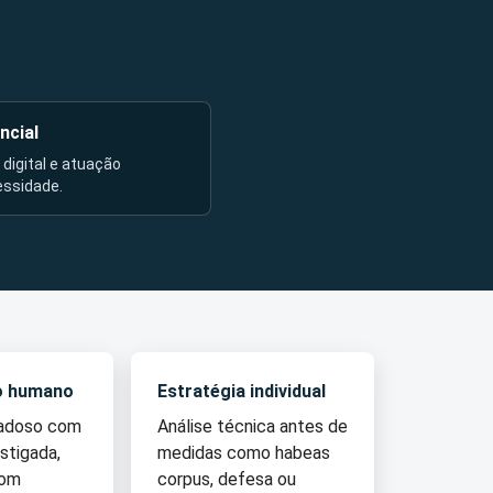
ncial
l digital e atuação
essidade.
o humano
Estratégia individual
dadoso com
Análise técnica antes de
stigada,
medidas como habeas
com
corpus, defesa ou