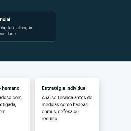
ncial
l digital e atuação
essidade.
o humano
Estratégia individual
dadoso com
Análise técnica antes de
stigada,
medidas como habeas
com
corpus, defesa ou
recurso.