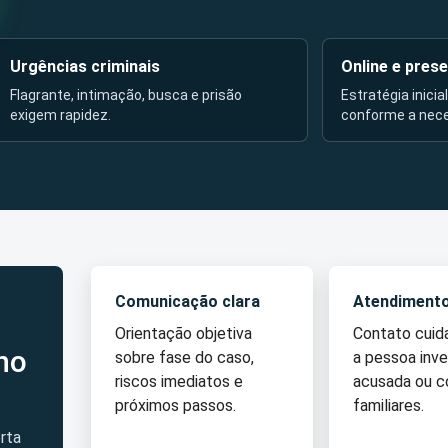
Urgências criminais
Online e prese
Flagrante, intimação, busca e prisão
Estratégia inicia
exigem rapidez.
conforme a nec
Comunicação clara
Atendiment
Orientação objetiva
Contato cui
no
sobre fase do caso,
a pessoa inve
riscos imediatos e
acusada ou 
próximos passos.
familiares.
rta