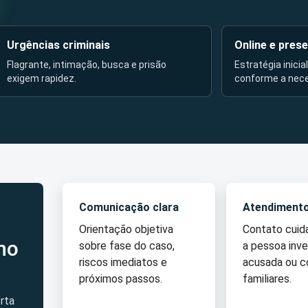
Urgências criminais
Online e prese
Flagrante, intimação, busca e prisão
Estratégia inicia
exigem rapidez.
conforme a nec
Comunicação clara
Atendiment
Orientação objetiva
Contato cui
no
sobre fase do caso,
a pessoa inve
riscos imediatos e
acusada ou 
próximos passos.
familiares.
rta