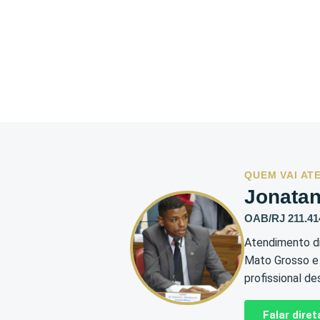
QUEM VAI AT
Jonata
OAB/RJ 211.41
Atendimento di
Mato Grosso e r
profissional de
Falar dir