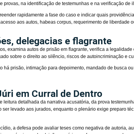
e provas, na identificação de testemunhas e na verificação de i
reender rapidamente a fase do caso e indicar quais providênc
 acesso aos autos, habeas corpus, requerimento de liberdade o
s, delegacias e flagrante
s, examina autos de prisão em flagrante, verifica a legalidad
gado sobre o direito ao silêncio, riscos de autoincriminação e
o há prisão, intimação para depoimento, mandado de busca ou 
úri em Curral de Dentro
e leitura detalhada da narrativa acusatória, da prova testemunh
o ser levado aos jurados, enquanto o plenário exige preparo té
ídio, a defesa pode avaliar teses como negativa de autoria, aus