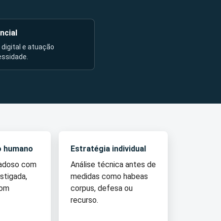
ncial
l digital e atuação
essidade.
o humano
Estratégia individual
dadoso com
Análise técnica antes de
stigada,
medidas como habeas
com
corpus, defesa ou
recurso.