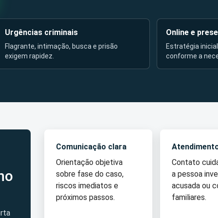
Urgências criminais
Online e prese
Flagrante, intimação, busca e prisão
Estratégia inicia
exigem rapidez.
conforme a nec
Comunicação clara
Atendiment
Orientação objetiva
Contato cui
no
sobre fase do caso,
a pessoa inve
riscos imediatos e
acusada ou 
próximos passos.
familiares.
rta