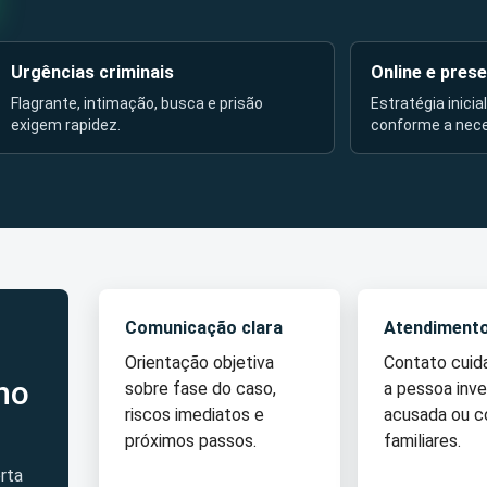
Urgências criminais
Online e prese
Flagrante, intimação, busca e prisão
Estratégia inicia
exigem rapidez.
conforme a nec
Comunicação clara
Atendiment
Orientação objetiva
Contato cui
no
sobre fase do caso,
a pessoa inve
riscos imediatos e
acusada ou 
próximos passos.
familiares.
rta