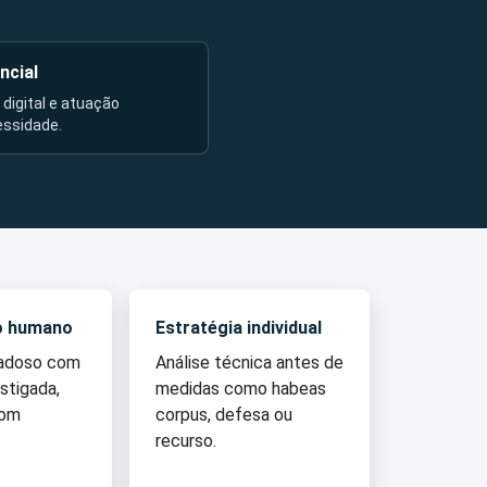
ncial
l digital e atuação
essidade.
o humano
Estratégia individual
dadoso com
Análise técnica antes de
stigada,
medidas como habeas
com
corpus, defesa ou
recurso.