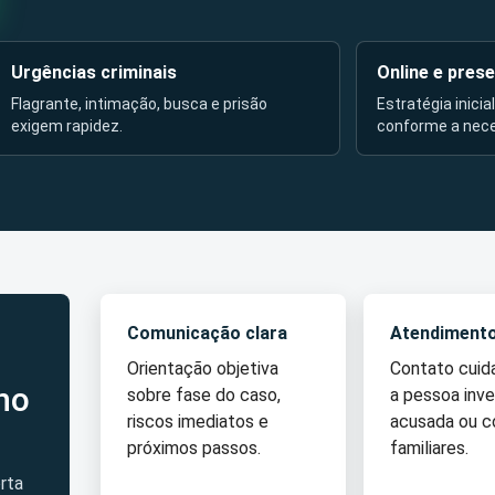
Urgências criminais
Online e prese
Flagrante, intimação, busca e prisão
Estratégia inicia
exigem rapidez.
conforme a nec
Comunicação clara
Atendiment
Orientação objetiva
Contato cui
no
sobre fase do caso,
a pessoa inve
riscos imediatos e
acusada ou 
próximos passos.
familiares.
rta