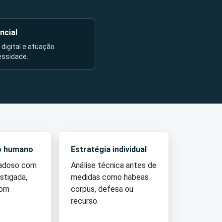
ncial
l digital e atuação
essidade.
o humano
Estratégia individual
dadoso com
Análise técnica antes de
stigada,
medidas como habeas
com
corpus, defesa ou
recurso.