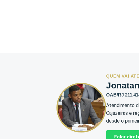
QUEM VAI AT
Jonata
OAB/RJ 211.41
Atendimento di
Cajazeiras e re
desde o primei
Falar dir