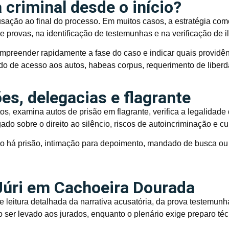
 criminal desde o início?
cusação ao final do processo. Em muitos casos, a estratégia co
e provas, na identificação de testemunhas e na verificação de i
preender rapidamente a fase do caso e indicar quais providê
do de acesso aos autos, habeas corpus, requerimento de liberd
s, delegacias e flagrante
s, examina autos de prisão em flagrante, verifica a legalidad
gado sobre o direito ao silêncio, riscos de autoincriminação e
o há prisão, intimação para depoimento, mandado de busca ou 
Júri em Cachoeira Dourada
e leitura detalhada da narrativa acusatória, da prova testemunh
o ser levado aos jurados, enquanto o plenário exige preparo té