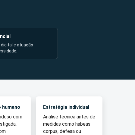
ncial
l digital e atuação
essidade.
o humano
Estratégia individual
dadoso com
Análise técnica antes de
stigada,
medidas como habeas
com
corpus, defesa ou