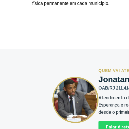
física permanente em cada município.
QUEM VAI AT
Jonata
OAB/RJ 211.41
Atendimento di
Esperança e reg
desde o primei
Falar dir