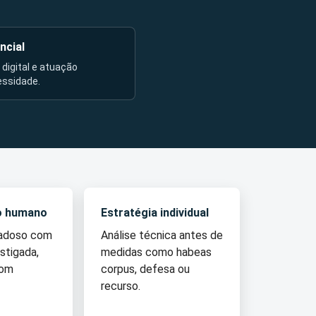
ncial
l digital e atuação
essidade.
o humano
Estratégia individual
dadoso com
Análise técnica antes de
stigada,
medidas como habeas
com
corpus, defesa ou
recurso.