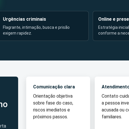
Urgências criminais
Online e prese
Flagrante, intimação, busca e prisão
Estratégia inicia
exigem rapidez.
conforme a nec
Comunicação clara
Atendiment
Orientação objetiva
Contato cui
no
sobre fase do caso,
a pessoa inve
riscos imediatos e
acusada ou 
próximos passos.
familiares.
rta