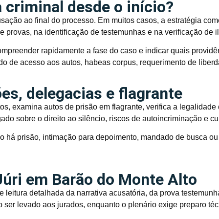
 criminal desde o início?
cusação ao final do processo. Em muitos casos, a estratégia co
e provas, na identificação de testemunhas e na verificação de i
ompreender rapidamente a fase do caso e indicar quais provid
do de acesso aos autos, habeas corpus, requerimento de liberd
s, delegacias e flagrante
s, examina autos de prisão em flagrante, verifica a legalidad
gado sobre o direito ao silêncio, riscos de autoincriminação e
o há prisão, intimação para depoimento, mandado de busca ou 
Júri em Barão do Monte Alto
e leitura detalhada da narrativa acusatória, da prova testemunh
o ser levado aos jurados, enquanto o plenário exige preparo té