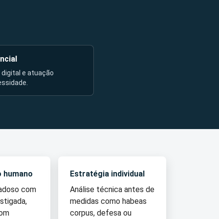
ncial
l digital e atuação
essidade.
o humano
Estratégia individual
dadoso com
Análise técnica antes de
stigada,
medidas como habeas
com
corpus, defesa ou